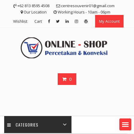
Skip
+62 813 8595 4508
centresouvenir01@gmail.com
to
Our Location
Working Hours - 10am - 06pm
content
Wishlist
Cart
My Account
0
CATEGORIES