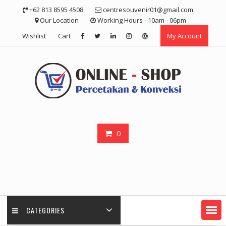
Skip
+62 813 8595 4508
centresouvenir01@gmail.com
to
Our Location
Working Hours - 10am - 06pm
content
Wishlist
Cart
My Account
0
CATEGORIES