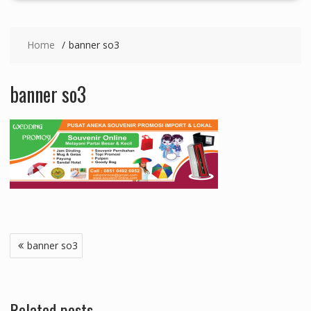
Home
banner so3
banner so3
Navigasi
banner so3
pos
Related posts