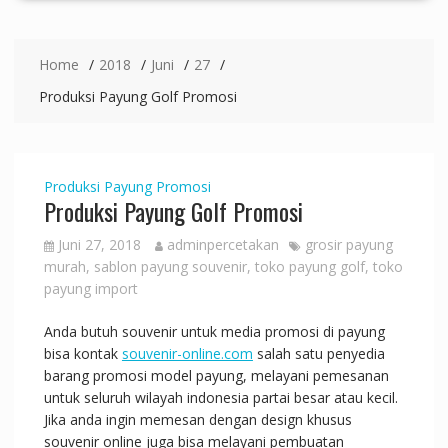
Home
2018
Juni
27
Produksi Payung Golf Promosi
Produksi Payung Promosi
Produksi Payung Golf Promosi
Juni 27, 2018
adminpercetakan
grosir payung
murah
,
sablon payung souvenir
,
toko payung golf
,
toko
payung import
Anda butuh souvenir untuk media promosi di payung
bisa kontak
souvenir-online.com
salah satu penyedia
barang promosi model payung, melayani pemesanan
untuk seluruh wilayah indonesia partai besar atau kecil.
Jika anda ingin memesan dengan design khusus
souvenir online juga bisa melayani pembuatan