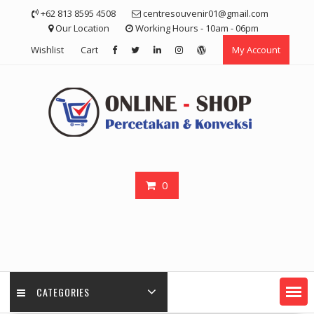
Skip
+62 813 8595 4508
centresouvenir01@gmail.com
to
Our Location
Working Hours - 10am - 06pm
content
Wishlist
Cart
My Account
0
CATEGORIES