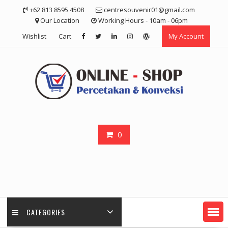
Skip
+62 813 8595 4508
centresouvenir01@gmail.com
to
Our Location
Working Hours - 10am - 06pm
content
Wishlist
Cart
My Account
0
CATEGORIES