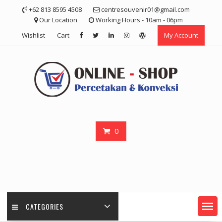
Skip
+62 813 8595 4508
centresouvenir01@gmail.com
to
Our Location
Working Hours - 10am - 06pm
content
Wishlist
Cart
My Account
0
CATEGORIES