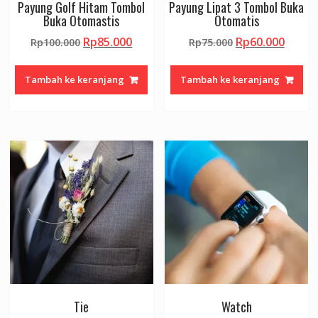
Payung Golf Hitam Tombol
Payung Lipat 3 Tombol Buka
Buka Otomastis
Otomatis
Harga
Harga
Harga
Harga
Rp
85.000
Rp
60.000
Rp
100.000
Rp
75.000
aslinya
saat
aslinya
saat
adalah:
ini
adalah:
ini
Tambah ke keranjang
Tambah ke keranjang
Rp100.000.
adalah:
Rp75.000.
adalah
Rp85.000.
Rp60.
Tie
Watch