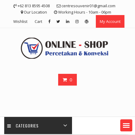
Skip
+62 813 8595 4508
centresouvenir01@gmail.com
to
Our Location
Working Hours - 10am - 06pm
content
Wishlist
Cart
My Account
0
CATEGORIES