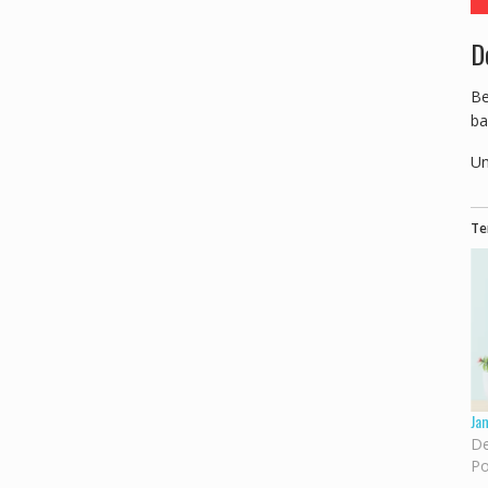
D
Be
ba
Un
Te
Ja
De
Po