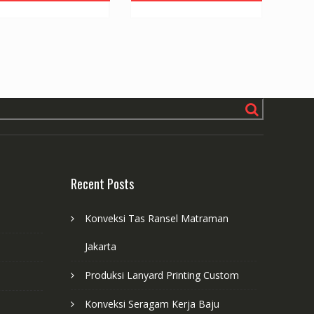
Rp20.000.
Rp40.000.
Recent Posts
Konveksi Tas Ransel Matraman
Jakarta
Produksi Lanyard Printing Custom
Konveksi Seragam Kerja Baju