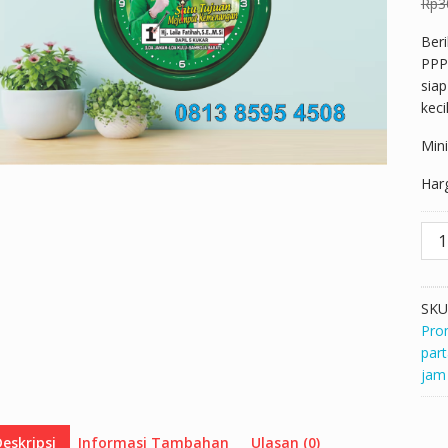
Rp
3
Beri
PPP 
siap
keci
Min
Har
Kuan
Jam
dind
Hija
SKU
Part
Pro
PPP
par
Lail
jam
30
cm
eskripsi
Informasi Tambahan
Ulasan (0)