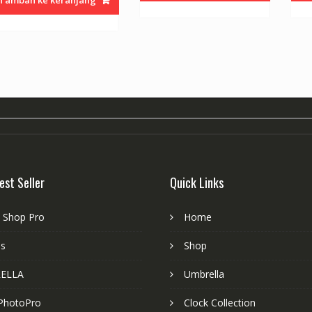
Rp35.000.
adalah:
Rp60.000.
Rp27.500.
est Seller
Quick Links
e Shop Pro
Home
es
Shop
ELLA
Umbrella
PhotoPro
Clock Collection