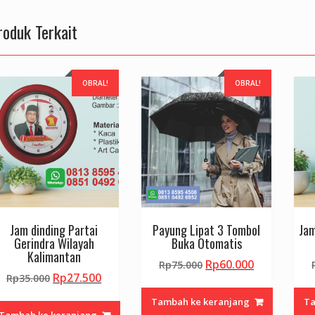
roduk Terkait
OBRAL!
OBRAL!
Jam dinding Partai
Payung Lipat 3 Tombol
Jam
Gerindra Wilayah
Buka Otomatis
Kalimantan
Harga
Harga
Rp
60.000
Rp
75.000
Harga
Harga
Rp
27.500
Rp
35.000
aslinya
saat
aslinya
saat
adalah:
ini
Tambah ke keranjang
Ta
adalah:
ini
Rp75.000.
adalah:
Tambah ke keranjang