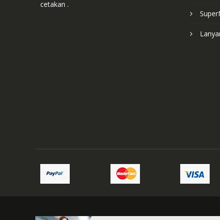
cetakan .
Super
Lanyar