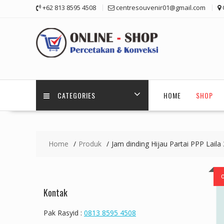
Skip
+62 813 8595 4508
centresouvenir01@gmail.com
to
content
CATEGORIES
HOME
SHOP
Home
Produk
Jam dinding Hijau Partai PPP Laila
Kontak
Pak Rasyid :
0813 8595 4508