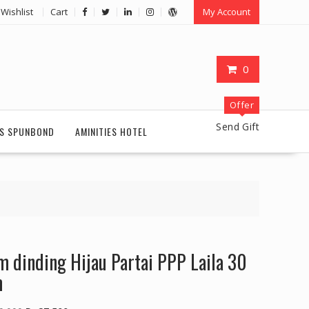
Wishlist
Cart
My Account
0
Offer
Send Gift
S SPUNBOND
AMINITIES HOTEL
m dinding Hijau Partai PPP Laila 30
m