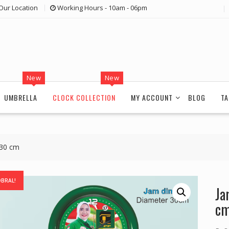
Our Location
Working Hours - 10am - 06pm
New
New
UMBRELLA
CLOCK COLLECTION
MY ACCOUNT
BLOG
TA
 30 cm
OBRAL!
Ja
c