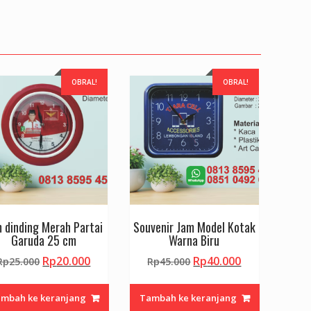
OBRAL!
OBRAL!
 dinding Merah Partai
Souvenir Jam Model Kotak
Garuda 25 cm
Warna Biru
Harga
Harga
Harga
Harga
Rp
20.000
Rp
40.000
Rp
25.000
Rp
45.000
aslinya
saat
aslinya
saat
adalah:
ini
adalah:
ini
mbah ke keranjang
Tambah ke keranjang
Rp25.000.
adalah:
Rp45.000.
adalah: