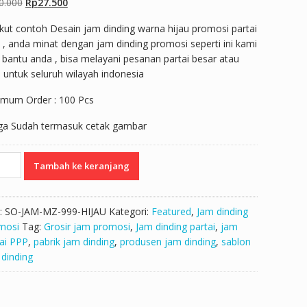
Harga
Harga
0.000
Rp
27.500
aslinya
saat
kut contoh Desain jam dinding warna hijau promosi partai
adalah:
ini
, anda minat dengan jam dinding promosi seperti ini kami
Rp30.000.
adalah:
 bantu anda , bisa melayani pesanan partai besar atau
Rp27.500.
l untuk seluruh wilayah indonesia
imum Order : 100 Pcs
ga Sudah termasuk cetak gambar
titas
Tambah ke keranjang
ing
u
:
SO-JAM-MZ-999-HIJAU
Kategori:
Featured
,
Jam dinding
ai
mosi
Tag:
Grosir jam promosi
,
Jam dinding partai
,
jam
tai PPP
,
pabrik jam dinding
,
produsen jam dinding
,
sablon
a
 dinding