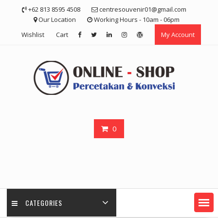
Skip
+62 813 8595 4508
centresouvenir01@gmail.com
to
Our Location
Working Hours - 10am - 06pm
content
Wishlist
Cart
My Account
0
CATEGORIES