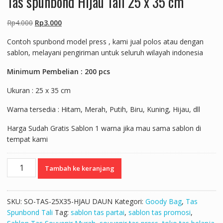
Tas spunbond Hijau Tali 25 x 35 cm
Harga
Harga
Rp
4.000
Rp
3.000
aslinya
saat
Contoh spunbond model press , kami jual polos atau dengan
adalah:
ini
sablon, melayani pengiriman untuk seluruh wilayah indonesia
Rp4.000.
adalah:
Rp3.000.
Minimum Pembelian : 200 pcs
Ukuran : 25 x 35 cm
Warna tersedia : Hitam, Merah, Putih, Biru, Kuning, Hijau, dll
Harga Sudah Gratis Sablon 1 warna jika mau sama sablon di
tempat kami
Kuantitas
Tambah ke keranjang
Tas
spunbond
Hijau
SKU:
SO-TAS-25X35-HJAU DAUN
Kategori:
Goody Bag
,
Tas
Tali
Spunbond Tali
Tag:
sablon tas partai
,
sablon tas promosi
,
25