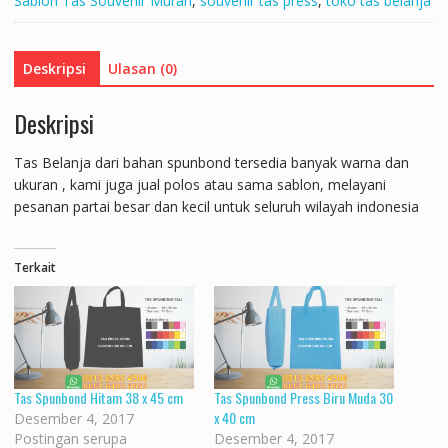
Sablon Tas Souvenir Murah
,
souvenir tas press
,
toko tas belanja
x
35
cm
Deskripsi
Ulasan (0)
Deskripsi
Tas Belanja dari bahan spunbond tersedia banyak warna dan
ukuran , kami juga jual polos atau sama sablon, melayani
pesanan partai besar dan kecil untuk seluruh wilayah indonesia
Terkait
Tas Spunbond Hitam 38 x 45 cm
Tas Spunbond Press Biru Muda 30
x 40 cm
Desember 4, 2017
Postingan serupa
Desember 4, 2017