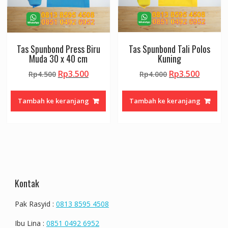
Tas Spunbond Press Biru
Tas Spunbond Tali Polos
Muda 30 x 40 cm
Kuning
Harga
Harga
Harga
Harga
Rp
3.500
Rp
3.500
Rp
4.500
Rp
4.000
aslinya
saat
aslinya
saat
adalah:
ini
adalah:
ini
Tambah ke keranjang
Tambah ke keranjang
Rp4.500.
adalah:
Rp4.000.
adalah:
Rp3.500.
Rp3.500
Kontak
Pak Rasyid :
0813 8595 4508
Ibu Lina :
0851 0492 6952