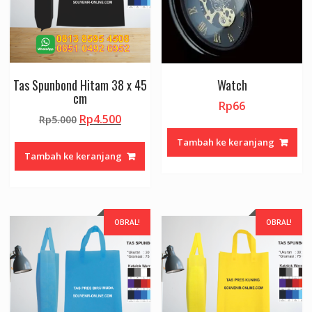
Tas Spunbond Hitam 38 x 45
Watch
cm
Rp
66
Harga
Harga
Rp
4.500
Rp
5.000
aslinya
saat
Tambah ke keranjang
adalah:
ini
Tambah ke keranjang
Rp5.000.
adalah:
Rp4.500.
OBRAL!
OBRAL!